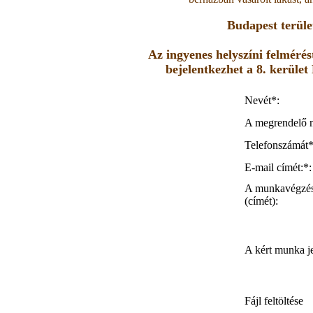
Budapest terüle
Az ingyenes helyszíni felméré
bejelentkezhet a 8. kerüle
Nevét*:
A megrendelő n
Telefonszámát*
E-mail címét:*:
A munkavégzés
(címét):
A kért munka je
Fájl feltöltése