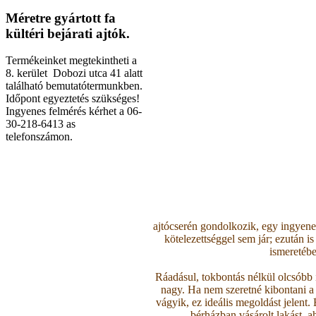
Méretre gyártott fa
kültéri bejárati ajtók.
Termékeinket megtekintheti a
8. kerület Dobozi utca 41 alatt
található bemutatótermunkben.
Időpont egyeztetés szükséges!
Ingyenes felmérés kérhet a 06-
30-218-6413 as
telefonszámon.
ajtócserén gondolkozik, egy ingyen
kötelezettséggel sem jár; ezután i
ismeretébe
Ráadásul, tokbontás nélkül olcsóbb i
nagy. Ha nem szeretné kibontani a t
vágyik, ez ideális megoldást jelent.
bérházban vásárolt lakást, 