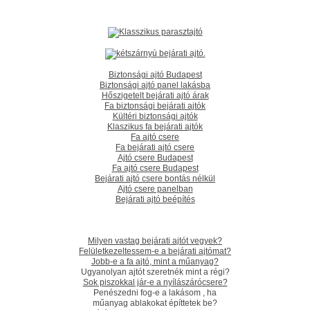
Biztonsági ajtó Budapest
Biztonsági ajtó panel lakásba
Hőszigetelt bejárati ajtó árak
Fa biztonsági bejárati ajtók
Kültéri biztonsági ajtók
Klaszikus fa bejárati ajtók
Fa ajtó csere
Fa bejárati ajtó csere
Ajtó csere Budapest
Fa ajtó csere Budapest
Bejárati ajtó csere bontás nélkül
Ajtó csere panelban
Bejárati ajtó beépítés
Milyen vastag bejárati ajtót vegyek?
Felületkezeltessem-e a bejárati ajtómat?
Jobb-e a fa ajtó, mint a műanyag?
Ugyanolyan ajtót szeretnék mint a régi?
Sok piszokkal jár-e a nyílászárócsere?
Penészedni fog-e a lakásom , ha
műanyag ablakokat építtetek be?