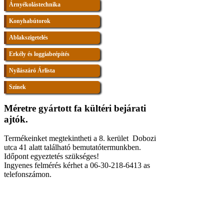
Árnyékolástechnika
Konyhabútorok
Ablakszigetelés
Erkély és loggiabeépítés
Nyílászáró Árlista
Színek
Méretre gyártott fa kültéri bejárati
ajtók.
Termékeinket megtekintheti a 8. kerület Dobozi
utca 41 alatt található bemutatótermunkben.
Időpont egyeztetés szükséges!
Ingyenes felmérés kérhet a 06-30-218-6413 as
telefonszámon.