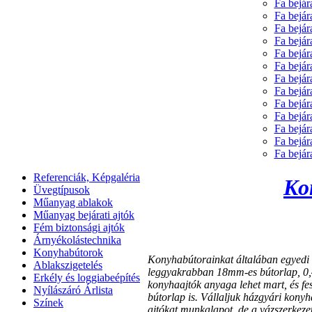
Fa bejár
Fa bejár
Fa bejár
Fa bejár
Fa bejár
Fa bejár
Fa bejár
Fa bejár
Fa bejár
Fa bejár
Fa bejár
Fa bejár
Fa bejár
Referenciák, Képgaléria
Ko
Üvegtípusok
Műanyag ablakok
Műanyag bejárati ajtók
Fém biztonsági ajtók
Árnyékolástechnika
Konyhabútorok
Konyhabútorainkat általában egyedi 
Ablakszigetelés
leggyakrabban 18mm-es bútorlap, 0,
Erkély és loggiabeépítés
konyhaajtók anyaga lehet mart, és fe
Nyílászáró Árlista
bútorlap is. Vállaljuk házgyári konyha
Színek
ajtókat,munkalapot, de a vázszerkez