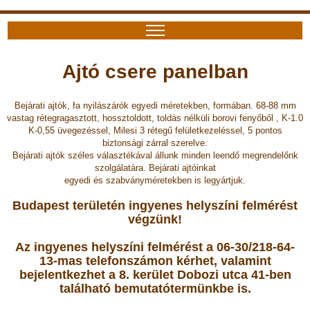
Ajtó csere panelban
Bejárati ajtók, fa nyilászárók egyedi méretekben, formában. 68-88 mm
vastag rétegragasztott, hossztoldott, toldás nélküli borovi fenyőből , K-1.0
K-0,55 üvegezéssel, Milesi 3 rétegű felületkezeléssel, 5 pontos
biztonsági zárral szerelve.
Bejárati ajtók széles választékával állunk minden leendő megrendelőnk
szolgálatára. Bejárati ajtóinkat
egyedi és szabványméretekben is legyártjuk.
Budapest területén ingyenes helyszíni felmérést
végzünk!
Az ingyenes helyszíni felmérést a 06-30/218-64-
13-mas telefonszámon kérhet, valamint
bejelentkezhet a 8. kerület Dobozi utca 41-ben
található bemutatótermünkbe is.