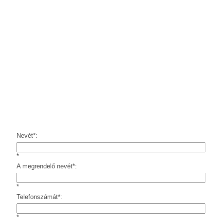
Nevét*:
*
A megrendelő nevét*:
*
Telefonszámát*:
*