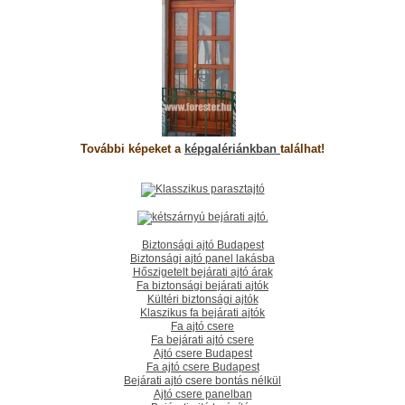
További képeket a
képgalériánkban
találhat!
Biztonsági ajtó Budapest
Biztonsági ajtó panel lakásba
Hőszigetelt bejárati ajtó árak
Fa biztonsági bejárati ajtók
Kültéri biztonsági ajtók
Klaszikus fa bejárati ajtók
Fa ajtó csere
Fa bejárati ajtó csere
Ajtó csere Budapest
Fa ajtó csere Budapest
Bejárati ajtó csere bontás nélkül
Ajtó csere panelban