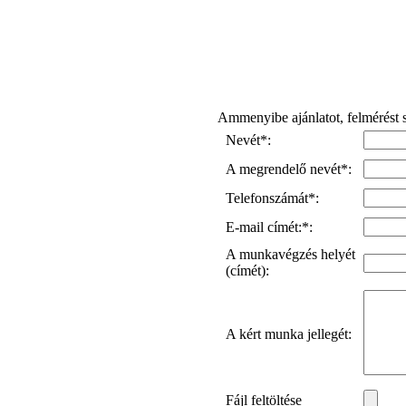
Ammenyibe ajánlatot, felmérést s
Nevét*:
A megrendelő nevét*:
Telefonszámát*:
E-mail címét:*:
A munkavégzés helyét
(címét):
A kért munka jellegét:
Fájl feltöltése