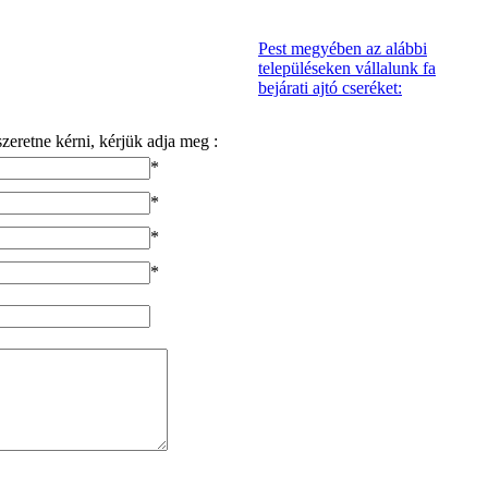
Pest megyében az alábbi
településeken vállalunk fa
bejárati ajtó cseréket:
zeretne kérni, kérjük adja meg :
*
*
*
*