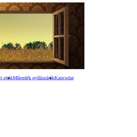
ri ajtók
Műemlék nyílászárók
Kapcsolat