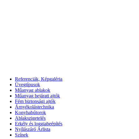
Referenciák, Képgaléria
Üvegtípusok
Műanyag ablakok
Műanyag bejárati ajtók
Fém biztonsági ajtók
Árnyékolástechnika
Konyhabútorok
Ablakszigetelés
Erkély és loggiabeépítés
Nyílászáró Árlista
Színek