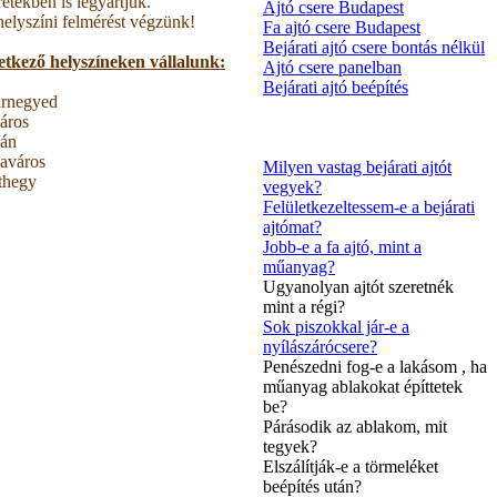
tekben is legyártjuk.
Ajtó csere Budapest
helyszíni felmérést végzünk!
Fa ajtó csere Budapest
Bejárati ajtó csere bontás nélkül
tkező helyszíneken vállalunk:
Ajtó csere panelban
Bejárati ajtó beépítés
rnegyed
áros
án
naváros
Milyen vastag bejárati ajtót
thegy
vegyek?
Felületkezeltessem-e a bejárati
ajtómat?
Jobb-e a fa ajtó, mint a
műanyag?
Ugyanolyan ajtót szeretnék
mint a régi?
Sok piszokkal jár-e a
nyílászárócsere?
Penészedni fog-e a lakásom , ha
műanyag ablakokat építtetek
be?
Párásodik az ablakom, mit
tegyek?
Elszálítják-e a törmeléket
beépítés után?