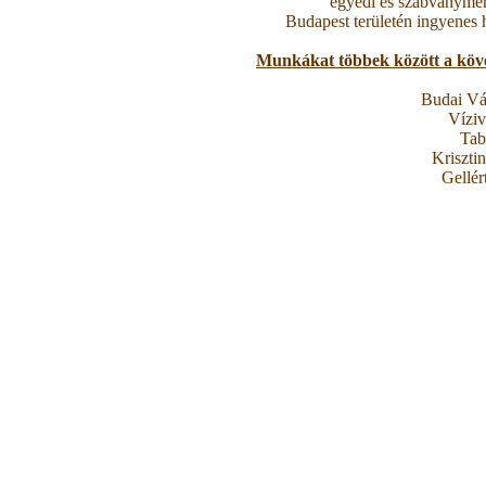
egyedi és szabványmére
Budapest területén ingyenes 
Munkákat többek között a köve
Budai Vá
Víziv
Tab
Kriszti
Gellér