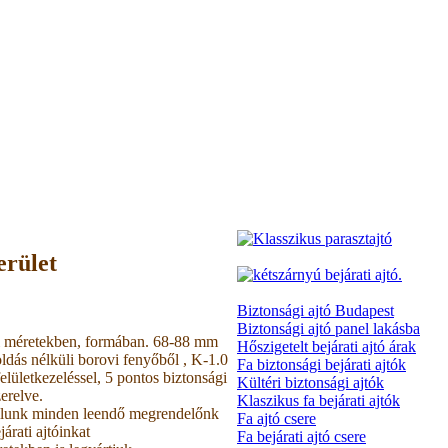
erület
Biztonsági ajtó Budapest
Biztonsági ajtó panel lakásba
edi méretekben, formában. 68-88 mm
Hőszigetelt bejárati ajtó árak
toldás nélküli borovi fenyőből , K-1.0
Fa biztonsági bejárati ajtók
elületkezeléssel, 5 pontos biztonsági
Kültéri biztonsági ajtók
zerelve.
Klaszikus fa bejárati ajtók
 állunk minden leendő megrendelőnk
Fa ajtó csere
járati ajtóinkat
Fa bejárati ajtó csere